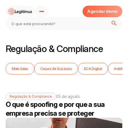
Agendar demo
Home
Regulação & Compliance
Sobre
Mais lidas
Cases de Sucesso
ECA Digital
Instituc
Produtos
Blog
05 de agosto
Regulação & Compliance
O que é spoofing e por que a sua
Eca Digital
empresa precisa se proteger