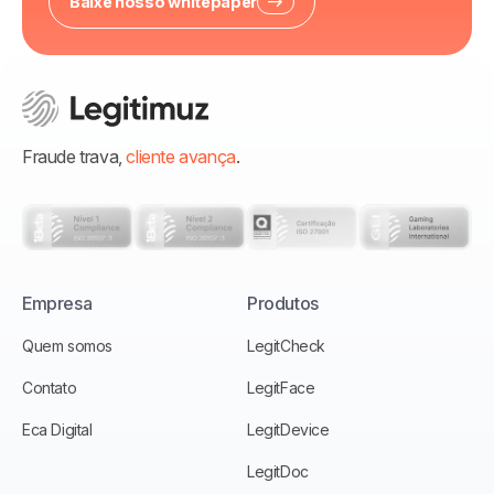
Baixe nosso whitepaper
Fraude trava,
cliente avança
.
Empresa
Produtos
Quem somos
LegitCheck
Contato
LegitFace
Eca Digital
LegitDevice
LegitDoc