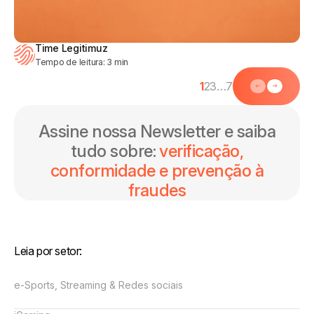
Time Legitimuz
Tempo de leitura:
3
min
1
2
3
…
7
Assine nossa Newsletter e saiba
tudo sobre:
verificação,
conformidade e prevenção à
fraudes
Leia por setor:
e-Sports, Streaming & Redes sociais