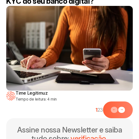
KYC do seu banco digital?
Time Legitimuz
Tempo de leitura:
4
min
1
2
3
Assine nossa Newsletter e saiba
tudo sobre:
verificação,