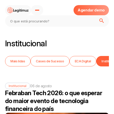
Agendar demo
Home
Institucional
Sobre
Mais lidas
Cases de Sucesso
ECA Digital
Instituc
Produtos
Blog
06 de agosto
Institucional
Febraban Tech 2026: o que esperar
Eca Digital
do maior evento de tecnologia
financeira do país