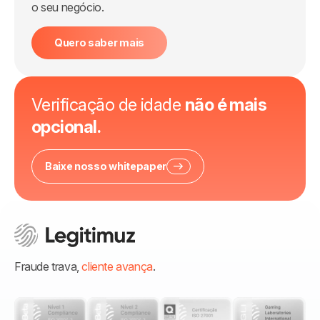
o seu negócio.
Quero saber mais
Verificação de idade
não é mais
opcional.
Baixe nosso whitepaper
Fraude trava,
cliente avança
.