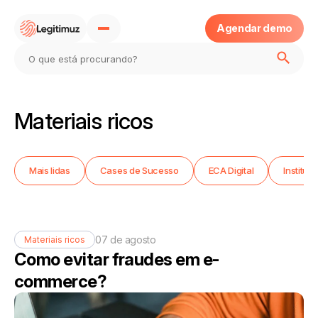
Agendar demo
Home
Materiais ricos
Sobre
Mais lidas
Cases de Sucesso
ECA Digital
Instituc
Produtos
Blog
07 de agosto
Materiais ricos
Como evitar fraudes em e-
Eca Digital
commerce?