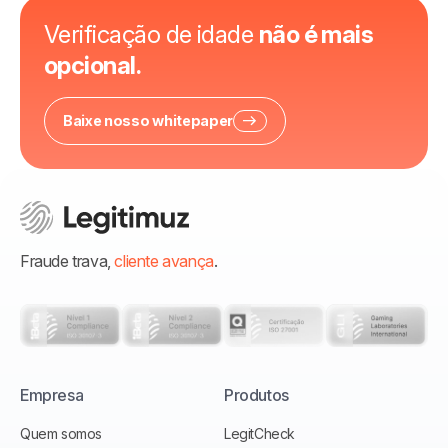
Verificação de idade
não é mais
opcional.
Baixe nosso whitepaper
Fraude trava,
cliente avança
.
Empresa
Produtos
Quem somos
LegitCheck