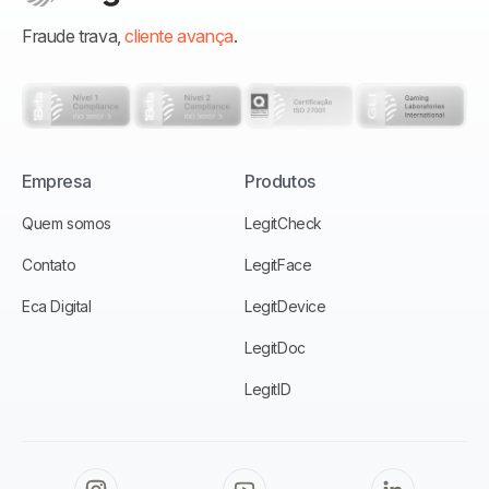
Fraude trava,
cliente avança
.
Empresa
Produtos
Quem somos
LegitCheck
Contato
LegitFace
Eca Digital
LegitDevice
LegitDoc
LegitID