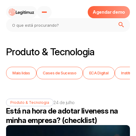
Agendar demo
Home
Produto & Tecnologia
Sobre
Mais lidas
Cases de Sucesso
ECA Digital
Instituc
Produtos
Blog
24 de julho
Produto & Tecnologia
Está na hora de adotar liveness na
Eca Digital
minha empresa? (checklist)