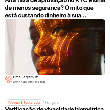
Alta taxa de aprovação no KYC é sinal
de menos segurança? O mito que
está custando dinheiro à sua
operação
Time Legitimuz
Tempo de leitura:
4
min
13 de julho
Produto & Tecnologia
Verificação de vivacidade biométrica