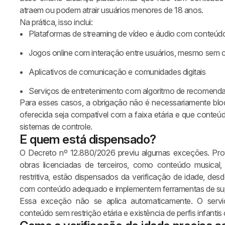
atraem ou podem atrair usuários menores de 18 anos.
Na prática, isso inclui:
Plataformas de streaming de vídeo e áudio com conteúd
Jogos online com interação entre usuários, mesmo sem cla
Aplicativos de comunicação e comunidades digitais
Sua operação está preparada para
Serviços de entretenimento com algoritmo de recomend
barrar fraudes antes que elas aconteçam
Para esses casos, a obrigação não é necessariamente blo
oferecida seja compatível com a faixa etária e que conte
he insights sobre biometria, verificação de identidade, KYC, pre
sistemas de controle.
múltiplas contas e proteção contra fraudes digitais.
E quem está dispensado?
O Decreto nº 12.880/2026 previu algumas exceções. Pro
obras licenciadas de terceiros, como conteúdo musical, li
restritiva, estão dispensados da verificação de idade, de
com conteúdo adequado e implementem ferramentas de sup
Essa exceção não se aplica automaticamente. O servi
conteúdo sem restrição etária e existência de perfis infantis