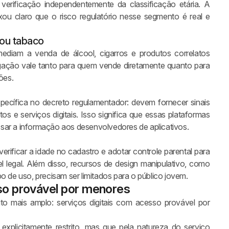
verificação independentemente da classificação etária. A
ou claro que o risco regulatório nesse segmento é real e
ou tabaco
rmediam a venda de álcool, cigarros e produtos correlatos
rigação vale tanto para quem vende diretamente quanto para
ões.
pecífica no decreto regulamentador: devem fornecer sinais
s e serviços digitais. Isso significa que essas plataformas
ssar a informação aos desenvolvedores de aplicativos.
erificar a idade no cadastro e adotar controle parental para
 legal. Além disso, recursos de design manipulativo, como
de uso, precisam ser limitados para o público jovem.
so provável por menores
to mais amplo: serviços digitais com acesso provável por
explicitamente restrito, mas que pela natureza do serviço