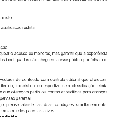
o misto
ssificação restrita
ação
?
quear o acesso de menores, mas garantir que a experiência
údos inadequados não cheguem a esse público por falha nos
venção a
vedores de conteúdo com controle editorial que oferecem
terário, jornalístico ou esportivo sem classificação etária
sde que ofereçam perfis ou contas específicas para crianças
ervisão parental.
ço precisa atender às duas condições simultaneamente:
 com controles parentais ativos.