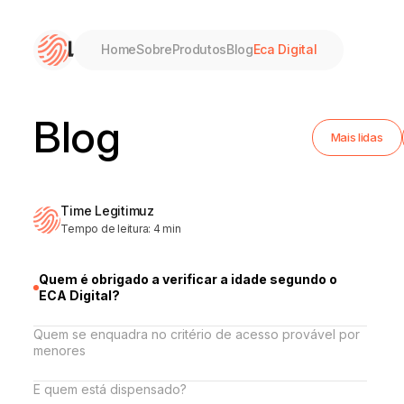
Home
Sobre
Produtos
Blog
Eca Digital
Home
Blog
Mais lidas
Sobre
Time Legitimuz
Produtos
Tempo de leitura:
4
min
Blog
Quem é obrigado a verificar a idade segundo o
ECA Digital?
Eca Digital
Quem se enquadra no critério de acesso provável por
menores
E quem está dispensado?