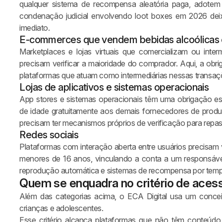
qualquer sistema de recompensa aleatória paga, adotem 
condenação judicial envolvendo loot boxes em 2026 deix
imediato.
E-commerces que vendem bebidas alcoólicas 
Marketplaces e lojas virtuais que comercializam ou inte
precisam verificar a maioridade do comprador. Aqui, a ob
plataformas que atuam como intermediárias nessas transaç
Lojas de aplicativos e sistemas operacionais
App stores e sistemas operacionais têm uma obrigação es
de idade gratuitamente aos demais fornecedores de produto
precisam ter mecanismos próprios de verificação para repa
Redes sociais
Plataformas com interação aberta entre usuários precisam v
menores de 16 anos, vinculando a conta a um responsável
reprodução automática e sistemas de recompensa por tempo 
Quem se enquadra no critério de aces
Além das categorias acima, o ECA Digital usa um concei
crianças e adolescentes.
Esse critério alcança plataformas que não têm conteúdo 