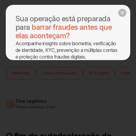
Agendar demo
Sua operação está preparada
para
barrar fraudes antes que
elas aconteçam?
Acompanhe insights sobre biometria, verificação
Home
Blog
de identidade, KYC, prevenção a múltiplas contas
e proteção contra fraudes digitais.
Sobre
Mais lidas
Cases de Sucesso
ECA Digital
Instituc
Produtos
Blog
Time Legitimuz
Tempo de leitura:
3
min
Eca Digital