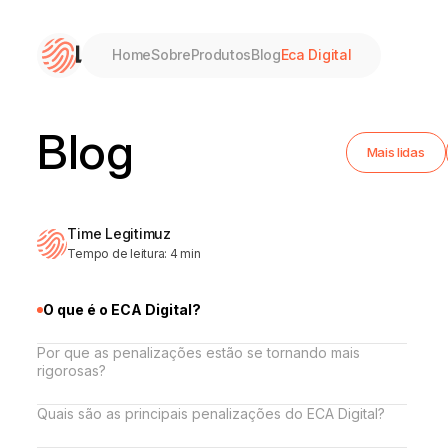
Home
Sobre
Produtos
Blog
Eca Digital
Home
Blog
Mais lidas
Sobre
Time Legitimuz
Produtos
Tempo de leitura:
4
min
Blog
O que é o ECA Digital?
Por que as penalizações estão se tornando mais
Eca Digital
rigorosas?
Quais são as principais penalizações do ECA Digital?