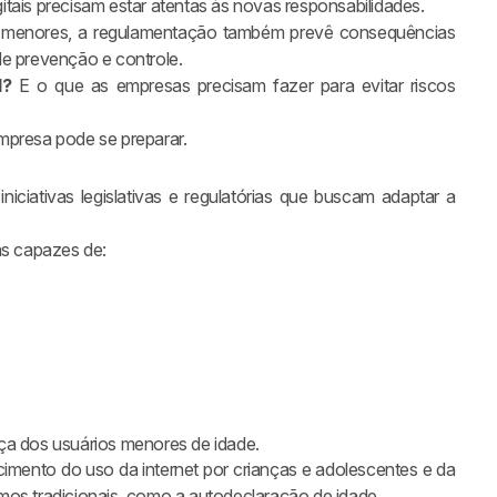
igitais precisam estar atentas às novas responsabilidades.
e menores, a regulamentação também prevê consequências
e prevenção e controle.
l?
E o que as empresas precisam fazer para evitar riscos
mpresa pode se preparar.
 iniciativas legislativas e regulatórias que buscam adaptar a
as capazes de:
ça dos usuários menores de idade.
imento do uso da internet por crianças e adolescentes e da
mos tradicionais, como a autodeclaração de idade.