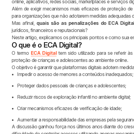
online, aplicativos, redes sociais, marketplaces e serviços d
Além de exigir mecanismos mais eficazes de proteção d
para organizações que não adotarem medidas adequadas d
Mas afinal,
quais são as penalizações do ECA Digita
jurídicos, financeiros e reputacionais?
Neste artigo, explicamos os principais pontos e como sua e
O que é o ECA Digital?
O termo
ECA Digital
tem sido utilizado para se referir às
proteção de crianças e adolescentes ao ambiente online.
O objetivo é garantir que plataformas digitais adotem medid
Impedir o acesso de menores a conteúdos inadequados;
Proteger dados pessoais de crianças e adolescentes;
Reduzir riscos de exploração infantil no ambiente digital;
Criar mecanismos eficazes de verificação de idade;
Aumentar a responsabilidade das empresas pela seguran
A discussão ganhou força nos últimos anos diante do cresc
dificuldade de controlar acessos utilizando apenas mecanis