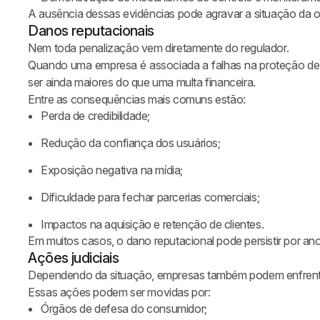
barrar fraudes antes que elas aconteçam
A ausência dessas evidências pode agravar a situação da 
he insights sobre biometria, verificação de identidade, KYC, pre
Danos reputacionais
múltiplas contas e proteção contra fraudes digitais.
Nem toda penalização vem diretamente do regulador.
Quando uma empresa é associada a falhas na proteção de
ser ainda maiores do que uma multa financeira.
Entre as consequências mais comuns estão:
Perda de credibilidade;
Redução da confiança dos usuários;
Exposição negativa na mídia;
Dificuldade para fechar parcerias comerciais;
Impactos na aquisição e retenção de clientes.
Em muitos casos, o dano reputacional pode persistir por ano
Ações judiciais
Dependendo da situação, empresas também podem enfrentar
Essas ações podem ser movidas por:
Órgãos de defesa do consumidor;