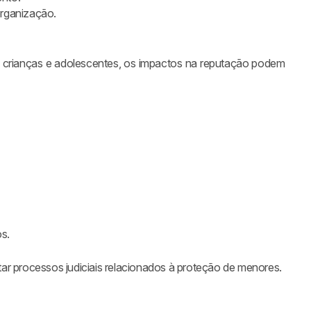
?
organização.
venção a
 crianças e adolescentes, os impactos na reputação podem
s.
 processos judiciais relacionados à proteção de menores.