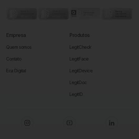
Empresa
Produtos
Quem somos
LegitCheck
Contato
LegitFace
Eca Digital
LegitDevice
LegitDoc
LegitID