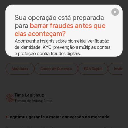
Agendar demo
Sua operação está preparada
para
barrar fraudes antes que
elas aconteçam?
Acompanhe insights sobre biometria, verificação
Home
Blog
de identidade, KYC, prevenção a múltiplas contas
e proteção contra fraudes digitais.
Sobre
Mais lidas
Cases de Sucesso
ECA Digital
Instituc
Produtos
Blog
Time Legitimuz
Tempo de leitura:
3
min
Eca Digital
Legitimuz garante a maior conversão do mercado