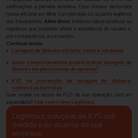
verificações à primeira tentativa. Esse número demonstra
nossa eficácia em filtrar com precisão os usuários legítimos
dos fraudulentos.
Além disso
, evitamos falsos positivos ou
negativos que poderiam afetar a experiência do usuário e,
por consequência, a conversão.
Continue lendo:
Lavagem de dinheiro em bets: mitos e verdades
Quais comportamentos podem indicar lavagem de
dinheiro em plataformas de apostas?
KYC na prevenção de lavagem de dinheiro:
conheça as barreiras
Quer avaliar os riscos de PLD da sua operação com um
especialista?
Fale com o time Legitimuz
.
Legitimuz: soluções de KYC sob
medida e ao alcance da sua
empresa