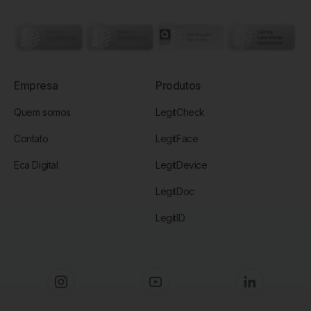
Empresa
Produtos
Quem somos
LegitCheck
Contato
LegitFace
Eca Digital
LegitDevice
LegitDoc
LegitID