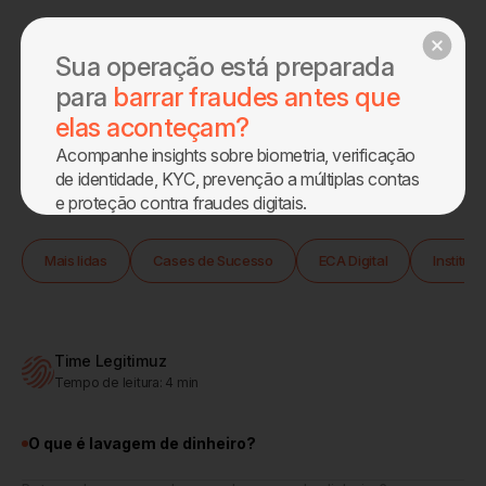
Agendar demo
Sua operação está preparada
para
barrar fraudes antes que
elas aconteçam?
Acompanhe insights sobre biometria, verificação
Home
Blog
de identidade, KYC, prevenção a múltiplas contas
e proteção contra fraudes digitais.
Sobre
Mais lidas
Cases de Sucesso
ECA Digital
Instituc
Produtos
Blog
Time Legitimuz
Tempo de leitura:
4
min
Eca Digital
O que é lavagem de dinheiro?