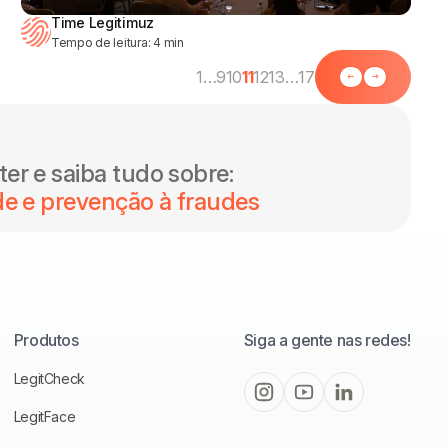
Time Legitimuz
Tempo de leitura:
4
min
1
…
9
10
11
12
13
…
17
er e saiba tudo sobre:
de e prevenção à fraudes
Produtos
Siga a gente nas redes!
LegitCheck
LegitFace