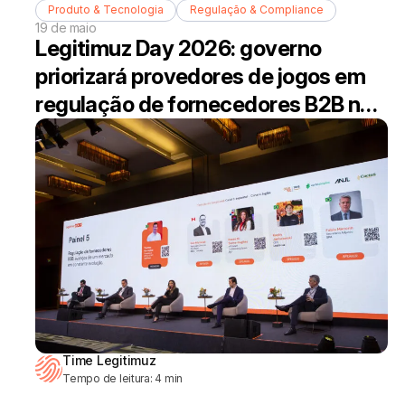
Produto & Tecnologia
Regulação & Compliance
19 de maio
Legitimuz Day 2026: governo
priorizará provedores de jogos em
regulação de fornecedores B2B no
mercado de bets
Time Legitimuz
Tempo de leitura:
4
min