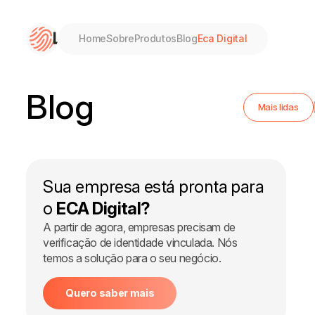
Home
Sobre
Produtos
Blog
Eca Digital
Home
Blog
Mais lidas
Sobre
Produtos
Sua empresa está pronta para
o
ECA Digital?
Blog
A partir de agora, empresas precisam de
verificação de identidade vinculada. Nós
Eca Digital
temos a solução para o seu negócio.
Quero saber mais