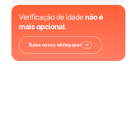
Verificação de idade
não é
mais opcional.
Baixe nosso whitepaper