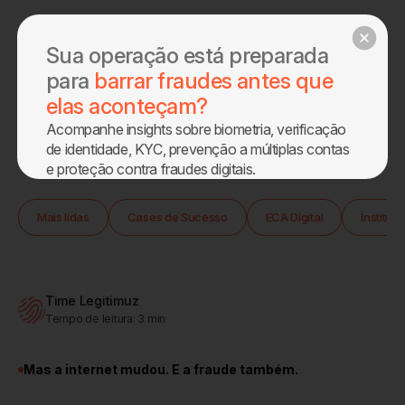
Agendar demo
Sua operação está preparada
para
barrar fraudes antes que
elas aconteçam?
Acompanhe insights sobre biometria, verificação
Home
Blog
de identidade, KYC, prevenção a múltiplas contas
e proteção contra fraudes digitais.
Sobre
Mais lidas
Cases de Sucesso
ECA Digital
Instituc
Produtos
Blog
Time Legitimuz
Tempo de leitura:
3
min
Eca Digital
Mas a internet mudou. E a fraude também.