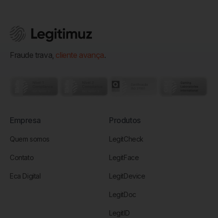
Fraude trava,
cliente avança
.
Empresa
Produtos
Quem somos
LegitCheck
Contato
LegitFace
Eca Digital
LegitDevice
LegitDoc
LegitID