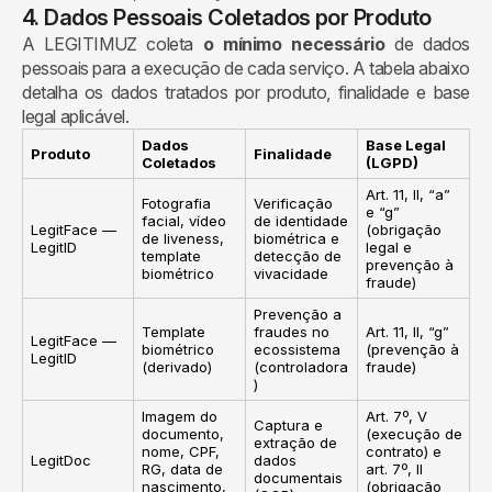
4. Dados Pessoais Coletados por Produto
A LEGITIMUZ coleta
o mínimo necessário
de dados
pessoais para a execução de cada serviço. A tabela abaixo
detalha os dados tratados por produto, finalidade e base
legal aplicável.
Dados
Base Legal
Produto
Finalidade
Coletados
(LGPD)
Art. 11, II, “a”
Fotografia
Verificação
e “g”
facial, vídeo
de identidade
LegitFace —
(obrigação
de liveness,
biométrica e
LegitID
legal e
template
detecção de
prevenção à
biométrico
vivacidade
fraude)
Prevenção a
Template
fraudes no
Art. 11, II, “g”
LegitFace —
biométrico
ecossistema
(prevenção à
LegitID
(derivado)
(controladora
fraude)
)
Imagem do
Art. 7º, V
Captura e
documento,
(execução de
extração de
nome, CPF,
contrato) e
LegitDoc
dados
RG, data de
art. 7º, II
documentais
nascimento,
(obrigação