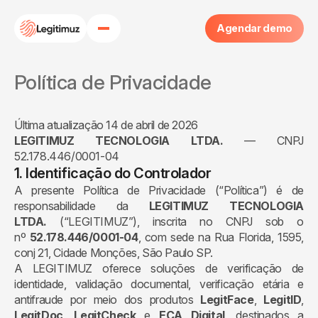
Agendar demo
Home
Política de Privacidade
Sobre
Última atualização 14 de abril de 2026
LEGITIMUZ TECNOLOGIA LTDA.
— CNPJ
Produtos
52.178.446/0001-04
1. Identificação do Controlador
A presente Política de Privacidade (“Política”) é de
Blog
responsabilidade da
LEGITIMUZ TECNOLOGIA
LTDA.
(“LEGITIMUZ”), inscrita no CNPJ sob o
Eca Digital
nº
52.178.446/0001-04
, com sede na Rua Florida, 1595,
conj 21, Cidade Monções, São Paulo SP.
A LEGITIMUZ oferece soluções de verificação de
identidade, validação documental, verificação etária e
antifraude por meio dos produtos
LegitFace
,
LegitID
,
LegitDoc
,
LegitCheck
e
ECA Digital
, destinados a