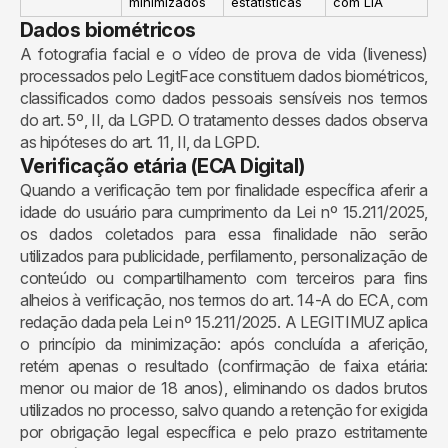
minimizados
estatísticas
com LIA
Dados biométricos
A fotografia facial e o vídeo de prova de vida (liveness)
processados pelo LegitFace constituem dados biométricos,
classificados como dados pessoais sensíveis nos termos
do art. 5º, II, da LGPD. O tratamento desses dados observa
as hipóteses do art. 11, II, da LGPD.
Verificação etária (ECA Digital)
Quando a verificação tem por finalidade específica aferir a
idade do usuário para cumprimento da Lei nº 15.211/2025,
os dados coletados para essa finalidade não serão
utilizados para publicidade, perfilamento, personalização de
conteúdo ou compartilhamento com terceiros para fins
alheios à verificação, nos termos do art. 14-A do ECA, com
redação dada pela Lei nº 15.211/2025. A LEGITIMUZ aplica
o princípio da minimização: após concluída a aferição,
retém apenas o resultado (confirmação de faixa etária:
menor ou maior de 18 anos), eliminando os dados brutos
utilizados no processo, salvo quando a retenção for exigida
por obrigação legal específica e pelo prazo estritamente