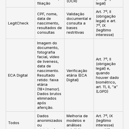
(OCR)
filiação
legal)
Art. 7º, II
CPF, nome,
Validação
(obrigação
data de
documental e
legal) e art.
LegitCheck
nascimento,
consulta a
7º, IX
resultados de
bases
(legítimo
consultas
restritivas
interesse)
Imagem do
documento,
fotografia
facial, vídeo
Art. 7º, II
de liveness,
(obrigação
data de
legal) e,
nascimento.
Verificação
quando
ECA Digital
Resultado
etária (ECA
houver dado
retido: faixa
Digital)
biométrico,
etária
art. 11, II, “a”
(18+/menor).
(LGPD)
Dados brutos
eliminados
após
aferição.
Dados
Melhoria de
Art. 7º, IX
anonimizados
modelos e
(legítimo
Todos
ou
análises
interesse)