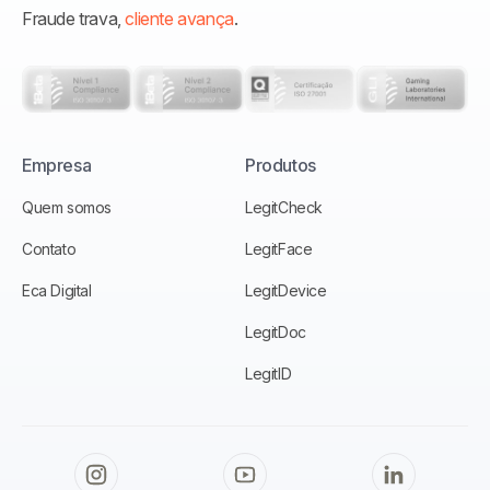
Fraude trava,
cliente avança
.
Empresa
Produtos
Quem somos
LegitCheck
Contato
LegitFace
Eca Digital
LegitDevice
LegitDoc
LegitID