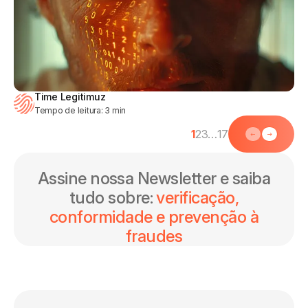
Time Legitimuz
Tempo de leitura:
3
min
1
2
3
…
17
Assine nossa Newsletter e saiba
tudo sobre:
verificação,
conformidade e prevenção à
fraudes