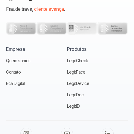
Fraude trava,
cliente avança
.
Empresa
Produtos
Quem somos
LegitCheck
Contato
LegitFace
Eca Digital
LegitDevice
LegitDoc
LegitID