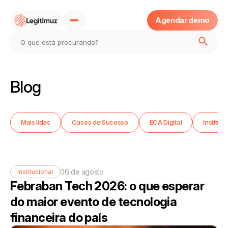
Agendar demo
Home
Blog
Sobre
Mais lidas
Cases de Sucesso
ECA Digital
Instituc
Produtos
Blog
06 de agosto
Institucional
Febraban Tech 2026: o que esperar
Eca Digital
do maior evento de tecnologia
financeira do país